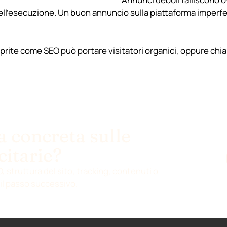
dell’esecuzione. Un buon annuncio sulla piattaforma imperf
coprite come
SEO
può portare visitatori organici, oppure chiar
 concreta sulle
citarie?
 struttura del sito, tracking, contenuti o
il passo successivo.