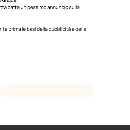
etta batte un pessimo annuncio sulla
ite prima le basi della
pubblicità
e della
SCRIVETE A
HELLO@DEVENIA.COM