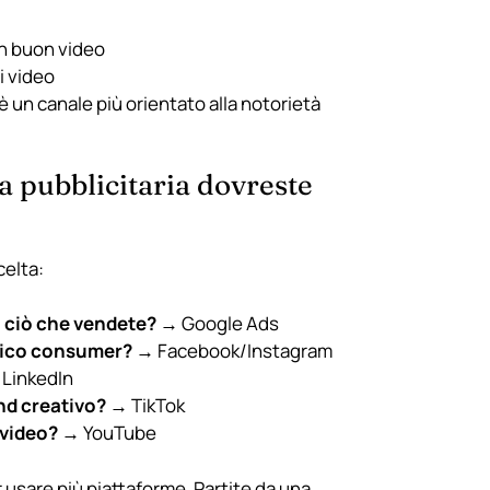
un buon video
i video
 un canale più orientato alla notorietà
 pubblicitaria dovreste
celta:
 ciò che vendete?
→ Google Ads
blico consumer?
→ Facebook/Instagram
LinkedIn
nd creativo?
→ TikTok
 video?
→ YouTube
 usare più piattaforme. Partite da una,