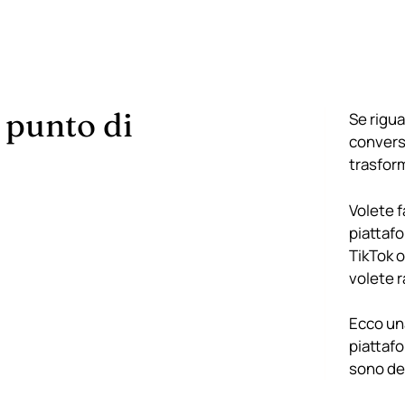
 punto di
Se rigua
convers
trasform
Volete f
piattaf
TikTok o
volete 
Ecco un
piattaf
sono de