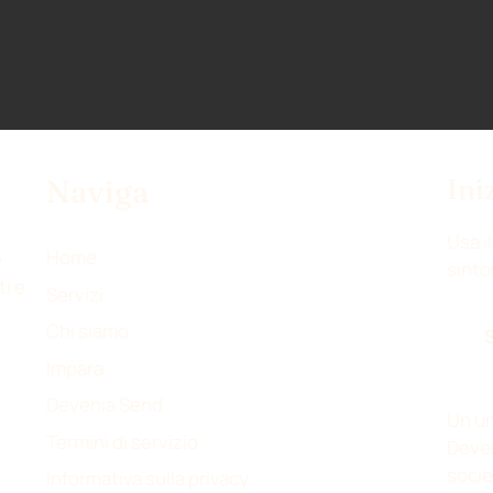
Ini
Naviga
Usa il
Home
e
sinto
ti e
Servizi
Chi siamo
Impara
Devenia Send
Un un
Termini di servizio
Deven
socie
Informativa sulla privacy