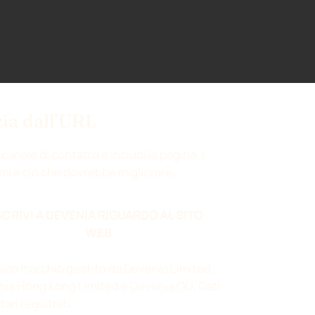
zia dall’URL
 canale di contatto e includi la pagina, i
mi e ciò che dovrebbe migliorare.
SCRIVI A DEVENIA RIGUARDO AL SITO
WEB
ico marchio gestito da Devenia Limited,
ia Hong Kong Limited e Devenia OÜ.
Dati
tari registrati
.