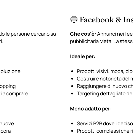
🔵 Facebook & In
o le persone cercano su
Che cos’è:
Annunci nei feed,
i.
pubblicitaria Meta. La stes
Ideale per:
soluzione
Prodotti visivi: moda, c
Costruire notorietà del 
hopping
Raggiungere di nuovo chi 
ti a comprare
Targeting dettagliato de
Meno adatto per:
 nuove
Servizi B2B dove i deci
ncora
Prodotti complessi che 