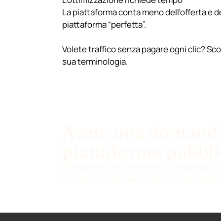
La piattaforma conta meno dell’offerta e 
piattaforma “perfetta”.
Volete traffico senza pagare ogni clic? S
sua terminologia.
Avete una domanda
piattaforme pubbli
Mandatela con il contesto. Se riguarda SEO,
conversioni, possiamo aiutarvi a decidere 