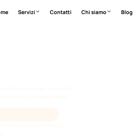
ome
Servizi
Contatti
Chi siamo
Blog
 pubblicitaria usare, o che cosa
i indicheremo il prossimo passo
FORME PUBBLICITARIE
o la domanda per iscritto, e vi
a.