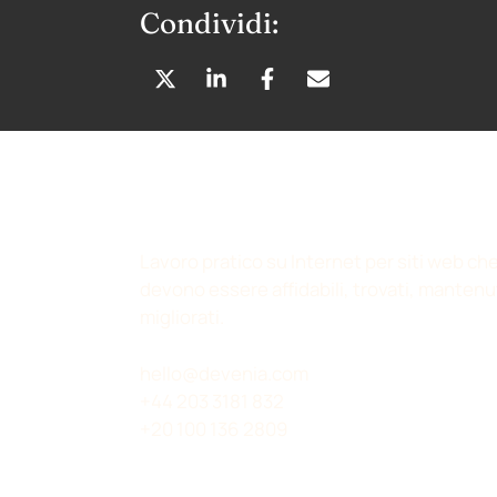
Condividi:
C
C
C
C
O
O
O
O
N
N
N
N
D
D
D
D
I
I
I
I
V
V
V
V
I
I
I
I
Lavoro pratico su Internet per siti web ch
D
D
D
D
devono essere affidabili, trovati, mantenu
I
I
I
I
migliorati.
S
S
S
V
U
U
U
I
hello@devenia.com
X
L
F
A
+44 203 3181 832
(
I
A
E
+20 100 136 2809
T
N
C
M
W
K
E
A