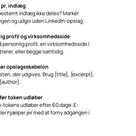
 pr. indlæg
 bestemt indlæg ikke deles? Markér
ingen og udgiv uden LinkedIn-opslag.
ig profil og virksomhedsside
 personlig profil, en virksomhedsside I
rerer, eller begge samtidig.
ar opslagsskabelon
sten, der udgives. Brug {title}, {excerpt},
 {author}.
 før token udløber
n-tokens udløber efter 60 dage. E-
ler hjælper jer med at forny adgangen i