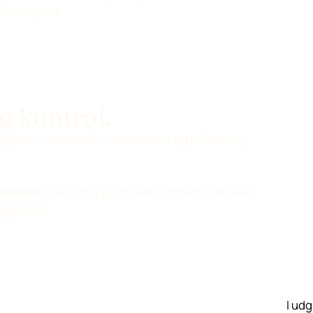
iver udgivet.
g kontrol.
udgives, understøtter skabeloner og billeder og
inkedIn.
Personlig profil, virksomhedsside eller
gge dele.
I ud