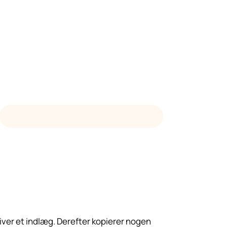
DOWNLOAD FRA WORDPRESS.ORG
giver et indlæg. Derefter kopierer nogen