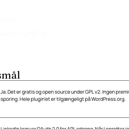
igheder.
ess 5.4+ og PHP 7.4+
gsmål
Ja. Det er gratis og open source under GPL v2. Ingen prem
sporing. Hele plugin’et er tilgængeligt på WordPress.org.
LinkedIn kræver OAuth 2.0 for API-adgang. Når I opretter je