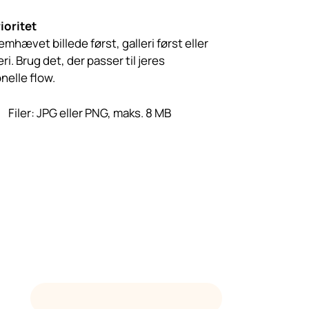
ioritet
emhævet billede først, galleri først eller
eri. Brug det, der passer til jeres
nelle flow.
Filer: JPG eller PNG, maks. 8 MB
HENT PÅ WORDPRESS.ORG →