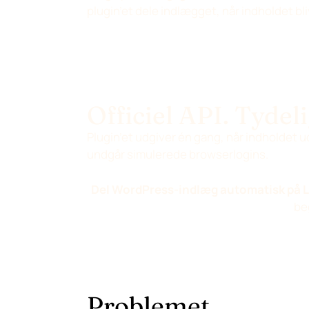
plugin’et dele indlægget, når indholdet bl
Officiel API. Tydeli
Plugin’et udgiver én gang, når indholdet 
undgår simulerede browserlogins.
Del WordPress-indlæg automatisk på L
be
Problemet