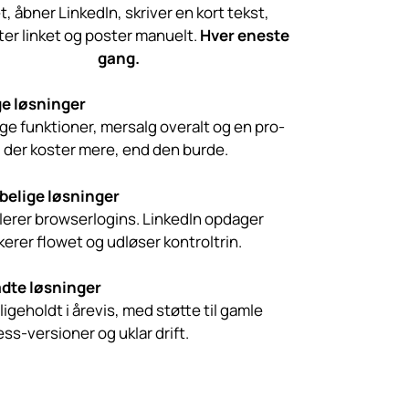
et, åbner LinkedIn, skriver en kort tekst,
er linket og poster manuelt.
Hver eneste
gang.
e løsninger
ge funktioner, mersalg overalt og en pro-
, der koster mere, end den burde.
belige løsninger
lerer browserlogins. LinkedIn opdager
kerer flowet og udløser kontroltrin.
adte løsninger
ligeholdt i årevis, med støtte til gamle
s-versioner og uklar drift.