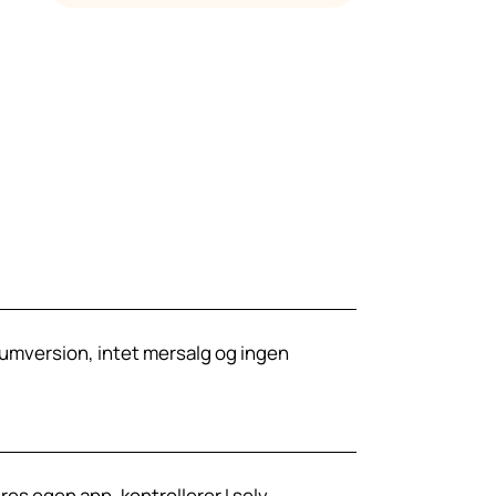
iumversion, intet mersalg og ingen
res egen app, kontrollerer I selv