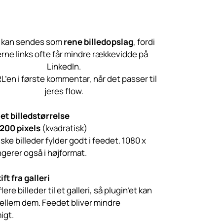
 kan sendes som
rene billedopslag
, fordi
rne links ofte får mindre rækkevidde på
LinkedIn.
’en i første kommentar, når det passer til
jeres flow.
et billedstørrelse
1200 pixels
(kvadratisk)
ske billeder fylder godt i feedet. 1080 x
gerer også i højformat.
ift fra galleri
ere billeder til et galleri, så plugin’et kan
mellem dem. Feedet bliver mindre
igt.