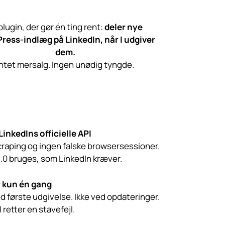
plugin, der gør én ting rent:
deler nye
ress-indlæg på LinkedIn, når I udgiver
dem.
Intet mersalg. Ingen unødig tyngde.
LinkedIns officielle API
craping og ingen falske browsersessioner.
.0 bruges, som LinkedIn kræver.
 kun én gang
d første udgivelse. Ikke ved opdateringer.
I retter en stavefejl.