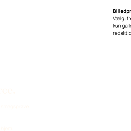
Billedpr
Vælg: fr
kun gall
redaktio
rce.
et smagsprøve.
e hjem.