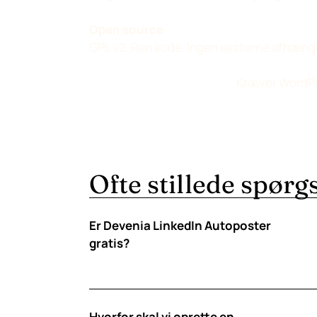
Open source
GPL v2. Ren kode. Ingen eksterne afhæng
Kræver WordPr
Ofte stillede spør
Er Devenia LinkedIn Autoposter
gratis?
Hvorfor skal vi oprette en