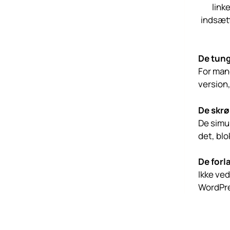
link
indsætt
De tung
For man
version
De skrø
De simu
det, blo
De forl
Ikke ved
WordPres