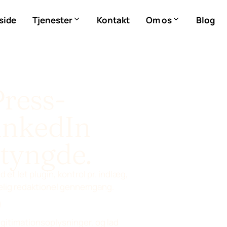
side
Tjenester
Kontakt
Om os
Blog
ress-
inkedIn
tyngde.
t let plugin, kontrol pr. indlæg,
delig redaktionel gennemgang.
gitimationsoplysninger, og lad