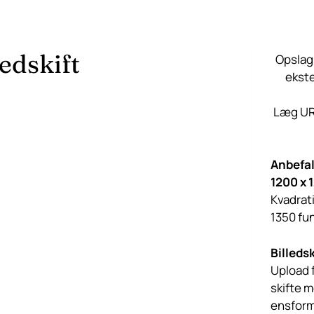
ledskift
Opslag
ekste
Læg URL
Anbefal
1200 x 
Kvadrati
1350 fun
Billedsk
Upload fl
skifte 
ensform