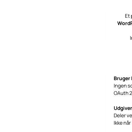
Et 
WordP
Bruger 
Ingen s
OAuth 2
Udgiver
Deler ve
Ikke når 