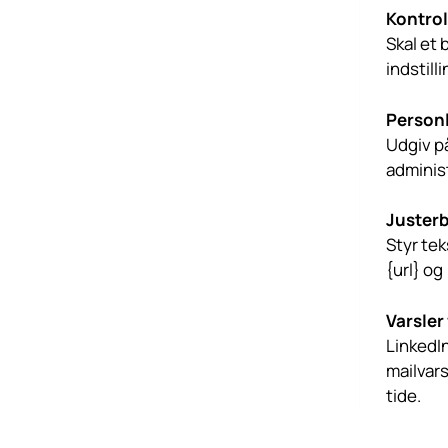
Kontrol
Skal et
indstill
Personl
Udgiv på
administ
Justerb
Styr tek
{url} og
Varsler
LinkedI
mailvars
tide.