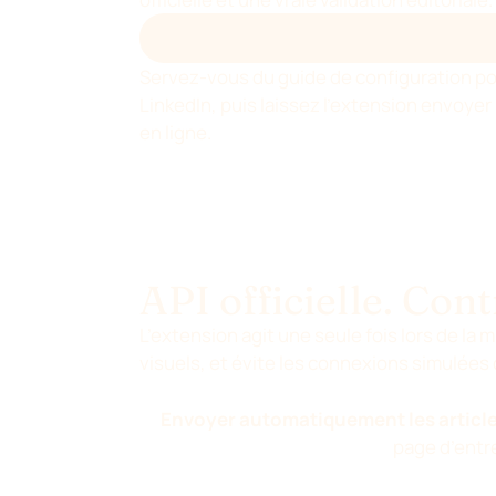
TÉLÉCHARGER SUR WORDPRESS.OR
Servez-vous du guide de configuration pour
LinkedIn, puis laissez l’extension envoyer 
en ligne.
API officielle. Cont
L’extension agit une seule fois lors de la 
visuels, et évite les connexions simulées 
Envoyer automatiquement les article
page d’entr