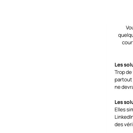
Vou
quelqu
court
Les sol
Trop de
partout 
ne devra
Les sol
Elles s
LinkedIn
des véri