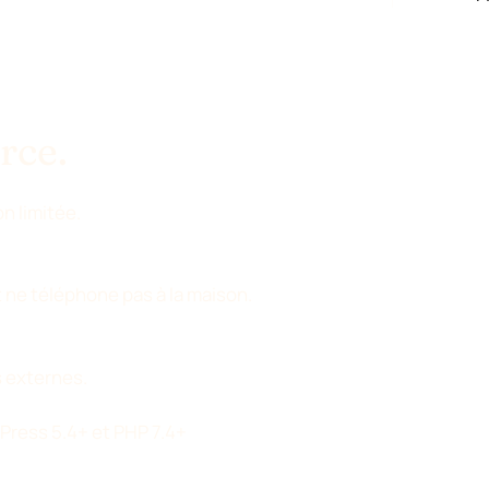
rce.
n limitée.
 ne téléphone pas à la maison.
 externes.
ress 5.4+ et PHP 7.4+