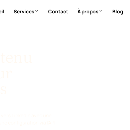
il
Services
Contact
À propos
Blog
ntenu
ur
s
 vers LinkedIn avec une
une configuration via l’API