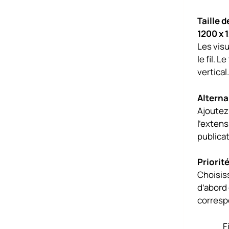
Taille 
1200 x 
Les vis
le fil. 
vertical.
Alterna
Ajoutez 
l’extens
publicat
Priorit
Choisiss
d’abord
correspo
F