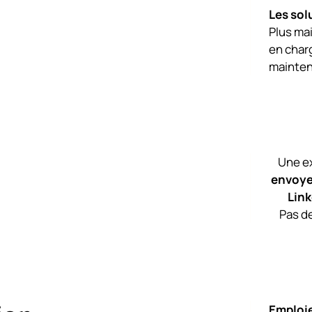
Les so
Plus ma
en char
mainten
Une ex
envoye
Link
Pas de
Emploie 