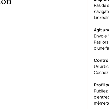
ion
Pas de 
navigate
LinkedIn
Agit un
Envoie l
Pas lors
d’une fa
Contrôl
Un artic
Cochez l
Profil 
Publiez 
d’entre
même t