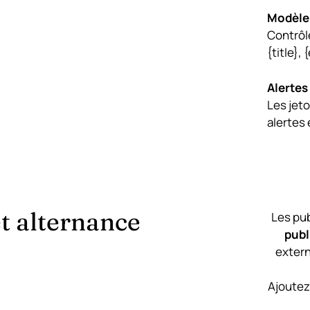
Modèle 
Contrôle
{title}, 
Alertes
Les jeto
alertes 
et alternance
Les pu
publ
exter
Ajoutez